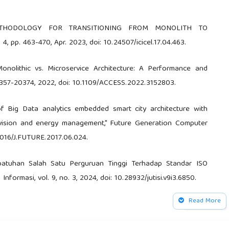
METHODOLOGY FOR TRANSITIONING FROM MONOLITH TO
4, pp. 463-470, Apr. 2023, doi: 10.24507/icicel.17.04.463.
Monolithic vs. Microservice Architecture: A Performance and
. 20357-20374, 2022, doi: 10.1109/ACCESS.2022.3152803.
 of Big Data analytics embedded smart city architecture with
ovision and energy management," Future Generation Computer
.1016/J.FUTURE.2017.06.024.
patuhan Salah Satu Perguruan Tinggi Terhadap Standar ISO
nformasi, vol. 9, no. 3, 2024, doi: 10.28932/jutisi.v9i3.6850.
Read More
le Sign On Pada Sistem Informasi Akademik, Web Information
 Central Authentication Service," Jurnal RESISTOR (Rekayasa