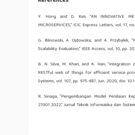
References
Y. Hong and D. Kim, "AN INNOVATIVE 
MICROSERVICES," ICIC Express Letters, vol. 17, no. 
G. Blinowski, A. Ojdowska, and A. Przybylek, "
Scalability Evaluation," IEEE Access, vol. 10, pp
B. N. Silva, M. Khan, and K. Han, "Integration
RESTful web of things for efficient service pr
Systems, vol. 107, pp. 975-987, Jun. 2020, doi: 10
R. Sinaga, "Pengembangan Model Penilaian Ke
27001:2022," Jurnal Teknik Informatika dan Sistem I
I. P. A. E. D. Udayana, "Integrasi Sistem Sing
System Dan Learning Management System Berbasis