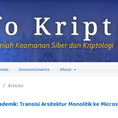
hives
Announcements
About
/
Articles
demik: Transisi Arsitektur Monolitik ke Micros