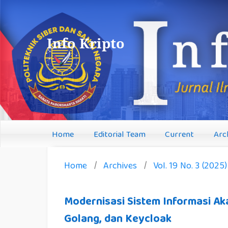
Info Kripto
Home
Editorial Team
Current
Arc
Home
/
Archives
/
Vol. 19 No. 3 (2025)
Modernisasi Sistem Informasi Aka
Golang, dan Keycloak