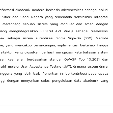
nformasi akademik modern berbasis microservices sebagai solusi
k Siber dan Sandi Negara yang terkendala fleksibilitas, integrasi
ah merancang sebuah sistem yang modular dan aman dengan
 yang mengintegrasikan RESTful API, Vue.js sebagai framework
oak sebagai sistem autentikasi Single Sign-On (SSO). Metode
e, yang mencakup perancangan, implementasi bertahap, hingga
rsitektur yang diusulkan berhasil mengatasi keterbatasan sistem
ngujian keamanan berdasarkan standar OWASP Top 10:2021 dan
if melalui User Acceptance Testing (UAT), di mana sistem dinilai
gguna yang lebih baik. Penelitian ini berkontribusi pada upaya
tinggi dengan menyajikan solusi pengelolaan data akademik yang